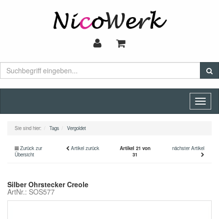
Toggl
naviga
Sie sind hier:
Tags
Vergoldet
Zurück zur
Artikel zurück
Artikel 21 von
nächster Artikel
Übersicht
31
Silber Ohrstecker Creole
ArtNr.: SOS577