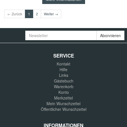
← Zurück
1
2
Weiter →
Newsletter
Abonnieren
SERVICE
Kontakt
Hilfe
Links
Gästebuch
Warenkorb
Konto
Merkzettel
Mein Wunschzettel
Öffentlicher Wunschzettel
INFORMATIONEN